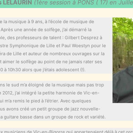
s LELAURIN
(1ère session à PONS ( 17) en Juill
 la musique à 9 ans, à l’école de musique de
Après une année de solfège, j’ai démarré la
ole, des professeurs de talent : Gilbert Desprez à
estre Symphonique de Lille et Paul Woestyn pour le
péra de Lille et auteur de nombreux ouvrages sur la
t aimer le solfège au point de ne jamais rater ses
à 10h30 alors que j’étais adolescent (!).
ns le sud m’a éloigné de la musique mais pas trop
n 2012, j’ai intégré la petite harmonie de Vic-en-
 m’a remis le pied à l’étrier. Avec quelques
us avons créé un petit groupe de jazz nouvelle-
la guitare basse dans un groupe de rock et variété.
x musiciens de Vic-en-Bigorre qui appartenaient déjà à cet orc