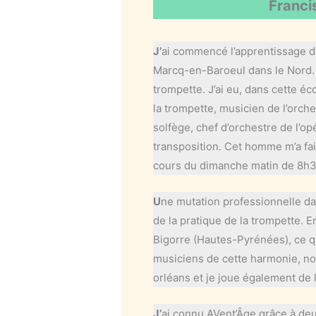
Franci
J’
ai commencé l’apprentissage de
Marcq-en-Baroeul dans le Nord. 
trompette. J’ai eu, dans cette éc
la trompette, musicien de l’orch
solfège, chef d’orchestre de l’o
transposition. Cet homme m’a fai
cours du dimanche matin de 8h30 
U
ne mutation professionnelle da
de la pratique de la trompette. E
Bigorre (Hautes-Pyrénées), ce qui
musiciens de cette harmonie, no
orléans et je joue également de 
J’
ai connu AVent’Âge grâce à deu