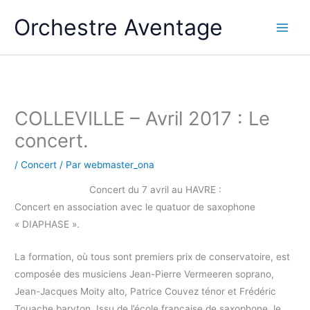
Aller
Orchestre Aventage
au
contenu
COLLEVILLE – Avril 2017 : Le
concert.
/
Concert
/ Par
webmaster_ona
Concert du 7 avril au HAVRE :
Concert en association avec le quatuor de saxophone
« DIAPHASE ».
La formation, où tous sont premiers prix de conservatoire, est
composée des musiciens Jean-Pierre Vermeeren soprano,
Jean-Jacques Moity alto, Patrice Couvez ténor et Frédéric
Touache baryton. Issu de l’école française de saxophone, le