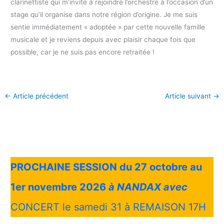
clarinettiste qui m’invite à rejoindre l’orchestre à l’occasion d’un
stage qu’il organise dans notre région d’origine. Je me suis
sentie immédiatement « adoptée » par cette nouvelle famille
musicale et je reviens depuis avec plaisir chaque fois que
possible, car je ne suis pas encore retraitée !
←
Article précédent
Article suivant
→
PROCHAINE SESSION du 27 octobre au
1er novembre 2026
à NANDAX avec
CONCERT le samedi 31 à REMAISON 17H